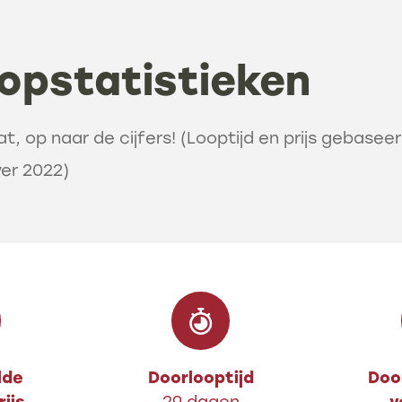
opstatistieken
, op naar de cijfers! (Looptijd en prijs gebasee
ver 2022)
lde
Doorlooptijd
Door