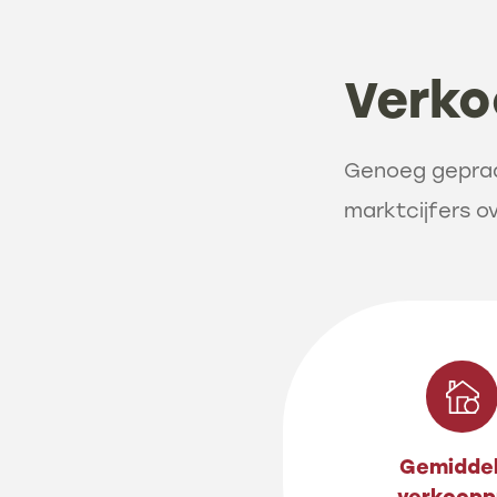
Verko
Genoeg gepraat
marktcijfers o
Gemidde