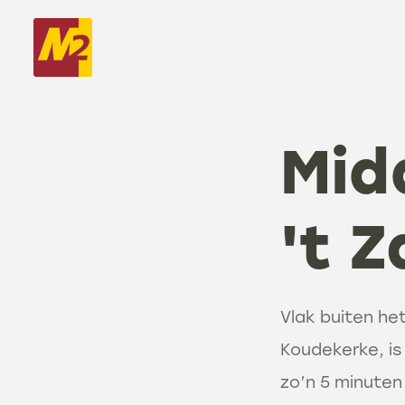
Mid
't 
Vlak buiten he
Koudekerke, is 
zo’n 5 minuten