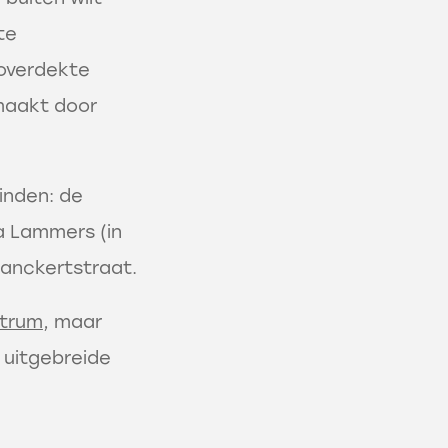
te
 overdekte
maakt door
vinden: de
a Lammers (in
Banckertstraat.
trum
, maar
 uitgebreide