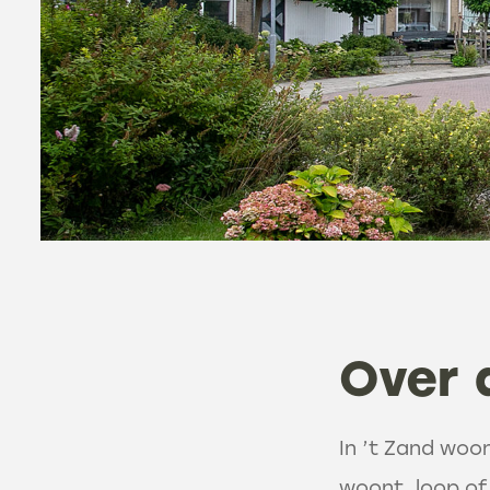
Over 
In ’t Zand woon
woont, loop of 