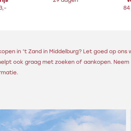
ijs
29 dagen
v
3,-
84
s kopen in ’t Zand in Middelburg? Let goed op on
helpt ook graag met zoeken of aankopen. Neem
rmatie.