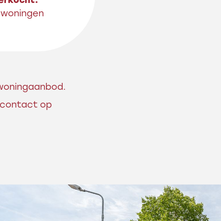
erkocht:
 woningen
s woningaanbod.
 contact op