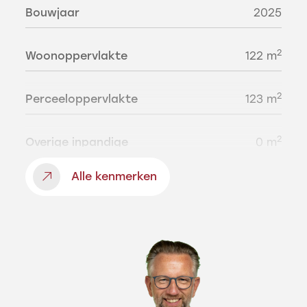
Bouwjaar
2025
2
Woonoppervlakte
122 m
2
Perceeloppervlakte
123 m
2
Overige inpandige
0 m
ruimte
Alle kenmerken
2
Externe
6 m
bergruimte
3
Inhoud
463 m