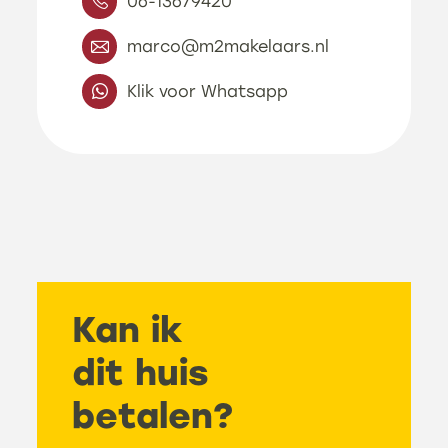
06-13679420
Aanvaarding
IN_OVERLEG
marco@m2makelaars.nl
Soort woning
Herenhuis
Klik voor Whatsapp
Bouwvorm
Nieuwbouw
Ligging
Aan park, In woonwijk
Aantal
4
slaapkamers
Kan ik
Aantal woonlagen
3
dit huis
betalen?
Daktype
Plat dak