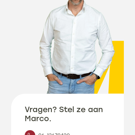
Aantal kamers
5
Aantal
1
badkamers
Energielabel
A+++
Isolatie
Dakisolatie, Muurisolatie,
Vloerisolatie, Volledig
geïsoleerd, Driedubbel
glas
Vragen? Stel ze aan
Marco.
Vraagprijs
€ 462.900,-