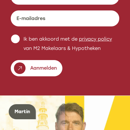
Ik ben akkoord met de
privacy policy
van M2 Makelaars & Hypotheken
Aanmelden
Please
leave
this
field
Eric
Martin
Marco
Rogier
Eric
Martin
empty.