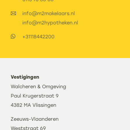
info@m2makelaars.nl
info@m2makelaars.nl
info@m2makelaars.nl
info@m2makelaars.nl
info@m2makelaars.nl
info@m2makelaars.nl
info@m2hypotheken.nl
info@m2hypotheken.nl
info@m2hypotheken.nl
info@m2hypotheken.nl
info@m2hypotheken.nl
info@m2hypotheken.nl
+31118442200
+31118442200
+31118442200
+31118442200
+31118442200
+31118442200
Vestigingen
Walcheren & Omgeving
Paul Krugerstraat 9
4382 MA Vlissingen
Zeeuws-Vlaanderen
Weststraat 69