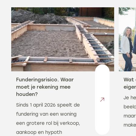
Funderingsrisico. Waar
Wat 
moet je rekening mee
eigen
houden?
Je he
Sinds 1 april 2026 speelt de
beeld
fundering van een woning
maar
een grotere rol bij verkoop,
makel
aankoop en hypoth